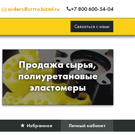
+7 800 600-54-04
orders@crtru.bizml.ru
Связаться с нами
Продажа сырья,
Продажа сырья для
полиуретановые
производства изделий из
эластомеры
полиуретана
Избранное
Личный кабинет