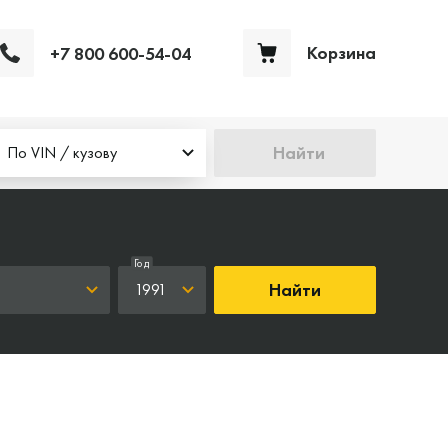
Корзина
+7 800 600-54-04
Ваша корзина пуста
Найти
По VIN / кузову
Год
Найти
1991