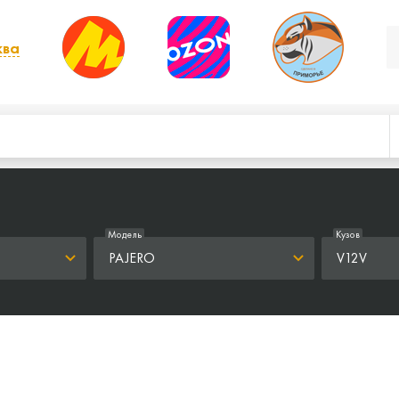
ква
, выбрать другой
Модель
Кузов
PAJERO
V12V