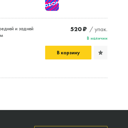
520 ₽
/ упак.
редней и задней
мм
В наличии
В корзину