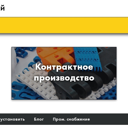
ий
Производство изделий из
Контрактное
пластиков и полимеров по
производство
образцам либо чертежам
заказчика
 установить
Блог
Пром. снабжение