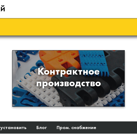
ий
Производство изделий из
Контрактное
пластиков и полимеров по
производство
образцам либо чертежам
заказчика
 установить
Блог
Пром. снабжение