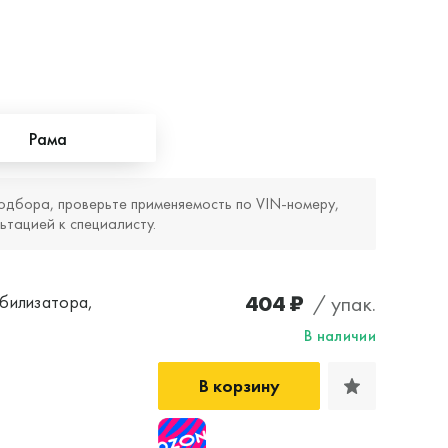
Рама
одбора, проверьте применяемость по VIN‑номеру,
ьтацией к специалисту.
404 ₽
/ упак.
билизатора,
В наличии
В корзину