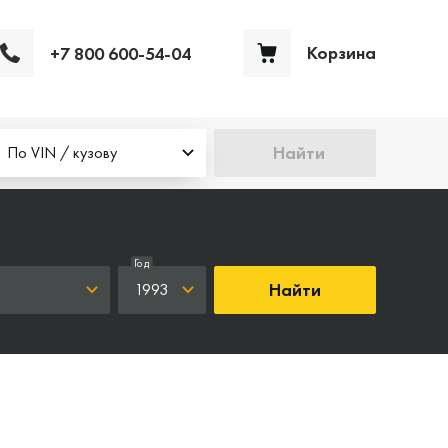
Корзина
+7 800 600-54-04
Ваша корзина пуста
Найти
По VIN / кузову
Год
Найти
1993