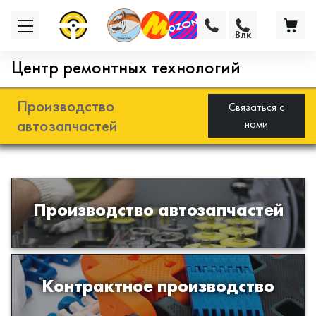
Влк
Центр ремонтных технологий
Производство
Связаться с
автозапчастей
нами
Разработка и производство деталей
Производство автозапчастей
из эластомеров для подвески
автомобиля
Производство изделий из пластиков
Контрактное производство
и полимеров по образцам либо
чертежам заказчика