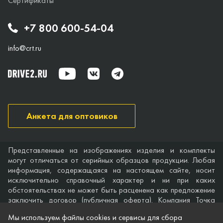
Сертификаты
+7 800 600-54-04
info@crt.ru
Анкета для оптовиков
Представленные на изображениях изделия и комплекты
могут отличаться от серийных образцов продукции. Любая
информация, содержащаяся на настоящем сайте, носит
исключительно справочный характер и ни при каких
обстоятельствах не может быть расценена как предложение
заключить договор (публичная оферта). Компания Точка
опоры не дает гарантий по поводу своевременности,
Мы используем файлы cookies и сервисы для сбора
точности и полноты информации на веб-сайте, а также по