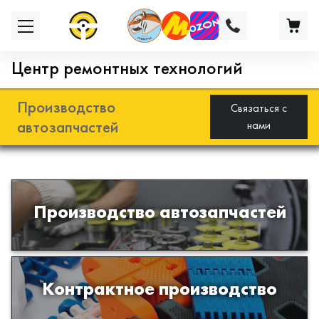
Центр ремонтных технологий
Производство
Связаться с
автозапчастей
нами
Разработка и производство деталей
Производство автозапчастей
из эластомеров для подвески
автомобиля
Производство изделий из пластиков
Контрактное производство
и полимеров по образцам либо
чертежам заказчика