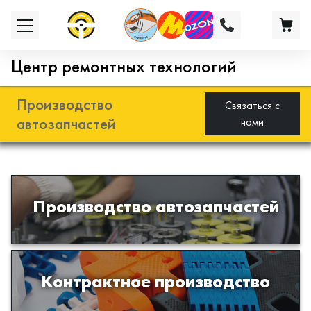
Центр ремонтных технологий
Производство
Связаться с
автозапчастей
нами
Разработка и производство деталей
Производство автозапчастей
из эластомеров для подвески
автомобиля
Производство изделий из пластиков
Контрактное производство
и полимеров по образцам либо
чертежам заказчика