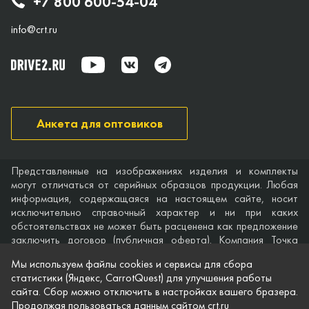
+7 800 600-54-04
info@crt.ru
Анкета для оптовиков
Представленные на изображениях изделия и комплекты
могут отличаться от серийных образцов продукции. Любая
информация, содержащаяся на настоящем сайте, носит
исключительно справочный характер и ни при каких
обстоятельствах не может быть расценена как предложение
заключить договор (публичная оферта). Компания Точка
опоры не дает гарантий по поводу своевременности,
Мы используем файлы cookies и сервисы для сбора
точности и полноты информации на веб-сайте, а также по
статистики (Яндекс, CarrotQuest) для улучшения работы
поводу беспрепятственного доступа к нему в любое время.
сайта. Сбор можно отключить в настройках вашего бразера.
Технические характеристики и комплектация изделий,
Продолжая пользоваться данным сайтом crt.ru
указанные на сайте, приведены для примера и могут быть