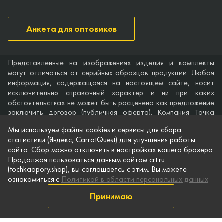
Анкета для оптовиков
Представленные на изображениях изделия и комплекты
могут отличаться от серийных образцов продукции. Любая
информация, содержащаяся на настоящем сайте, носит
исключительно справочный характер и ни при каких
обстоятельствах не может быть расценена как предложение
заключить договор (публичная оферта). Компания Точка
опоры не дает гарантий по поводу своевременности,
Мы используем файлы cookies и сервисы для сбора
точности и полноты информации на веб-сайте, а также по
статистики (Яндекс, CarrotQuest) для улучшения работы
поводу беспрепятственного доступа к нему в любое время.
сайта. Сбор можно отключить в настройках вашего бразера.
Технические характеристики и комплектация изделий,
Продолжая пользоваться данным сайтом crt.ru
указанные на сайте, приведены для примера и могут быть
(tochkaopory.shop), вы соглашаетсь с этим. Вы можете
изменены в любое время без предварительного уведомления.
ознакомиться с
Политикой в области персональных данных
© Точка опоры, 2021–2026
Принимаю
Защита персональной информации
Публичная оферта