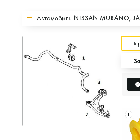
Автомобиль:
NISSAN
MURANO,
J
Пер
За
1