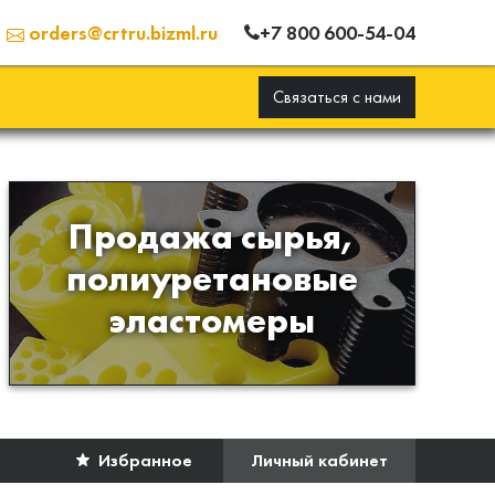
+7 800 600-54-04
orders@crtru.bizml.ru
Связаться с нами
Продажа сырья,
Продажа сырья для
полиуретановые
производства изделий из
эластомеры
полиуретана
Избранное
Личный кабинет