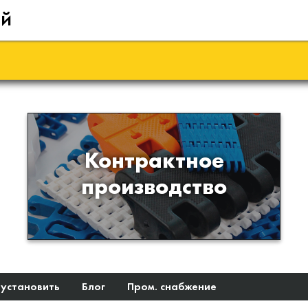
ий
Производство изделий из
Контрактное
пластиков и полимеров по
производство
образцам либо чертежам
заказчика
 установить
Блог
Пром. снабжение