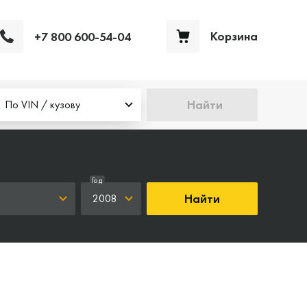
Корзина
+7 800 600-54-04
Ваша корзина пуста
Найти
По VIN / кузову
Год
Найти
2008