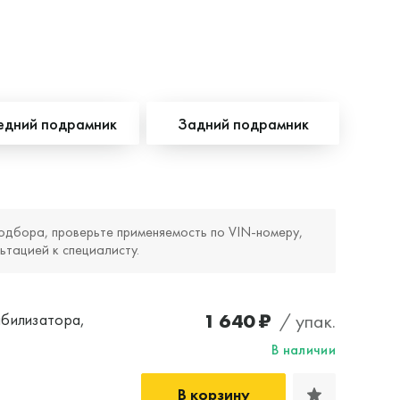
едний подрамник
Задний подрамник
одбора, проверьте применяемость по VIN‑номеру,
ьтацией к специалисту.
1 640 ₽
/ упак.
абилизатора,
В наличии
В корзину