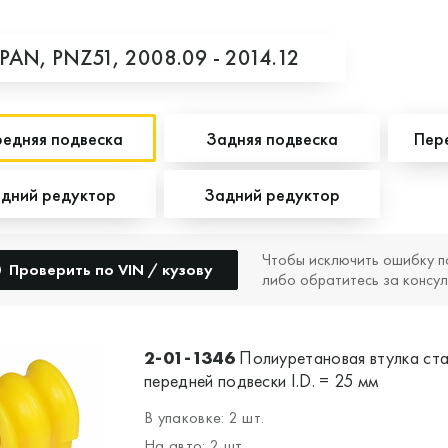
APAN,
PNZ51,
2008.09 - 2014.12
едняя подвеска
Задняя подвеска
Пер
дний редуктор
Задний редуктор
Чтобы исключить ошибку п
Проверить по VIN / кузову
либо обратитесь за консул
2-01-1346
Полиуретановая втулка ст
передней подвески I.D. = 25 мм
В упаковке: 2 шт.
На авто: 2 шт.