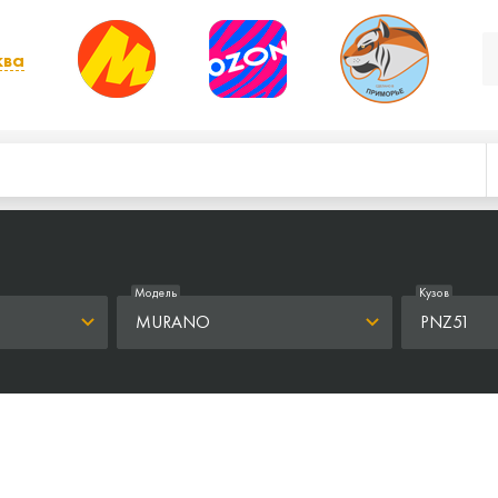
ква
, выбрать другой
Модель
Кузов
MURANO
PNZ51