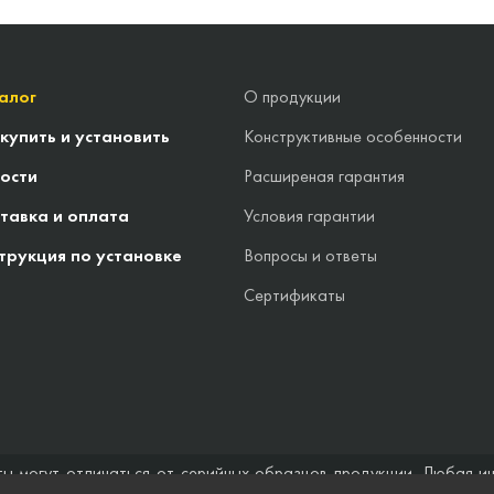
алог
О продукции
 купить и установить
Конструктивные особенности
ости
Расширеная гарантия
тавка и оплата
Условия гарантии
трукция по установке
Вопросы и ответы
Сертификаты
ты могут отличаться от серийных образцов продукции. Любая и