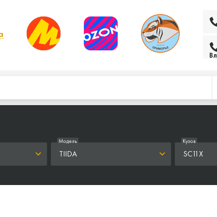
а
 выбрать другой
Вл
Модель
Кузов
TIIDA
SC11X