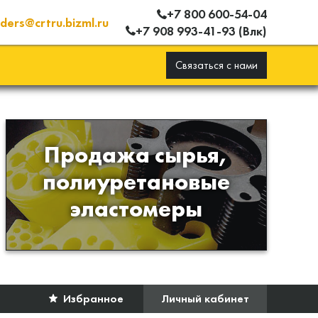
+7 800 600-54-04
ders@crtru.bizml.ru
+7 908 993-41-93 (Влк)
Связаться с нами
Продажа сырья,
Продажа сырья для
полиуретановые
производства изделий из
эластомеры
полиуретана
Избранное
Личный кабинет