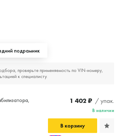
едний подрамник
одбора, проверьте применяемость по VIN‑номеру,
ьтацией к специалисту.
1 402 ₽
/ упак.
абилизатора,
В наличии
В корзину