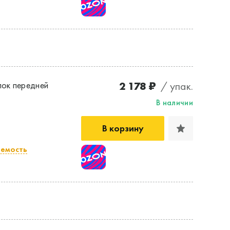
2 178 ₽
/ упак.
ок передней
В наличии
В корзину
емость