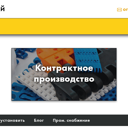
ий
or
Производство изделий из
Контрактное
пластиков и полимеров по
производство
образцам либо чертежам
заказчика
 установить
Блог
Пром. снабжение