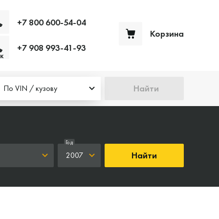
+7 800 600-54-04
Корзина
+7 908 993-41-93
Ваша корзина пуста
к
Найти
По VIN / кузову
Год
Найти
2007