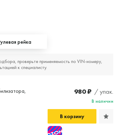
Рулевая рейка
одбора, проверьте применяемость по VIN‑номеру,
ьтацией к специалисту.
980 ₽
/ упак.
билизатора,
В наличии
В корзину