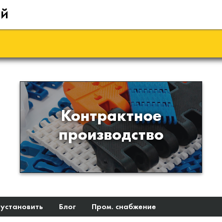
ий
Производство изделий из
Контрактное
пластиков и полимеров по
производство
образцам либо чертежам
заказчика
 установить
Блог
Пром. снабжение