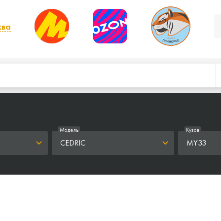
ква
, выбрать другой
Модель
Кузов
CEDRIC
MY33