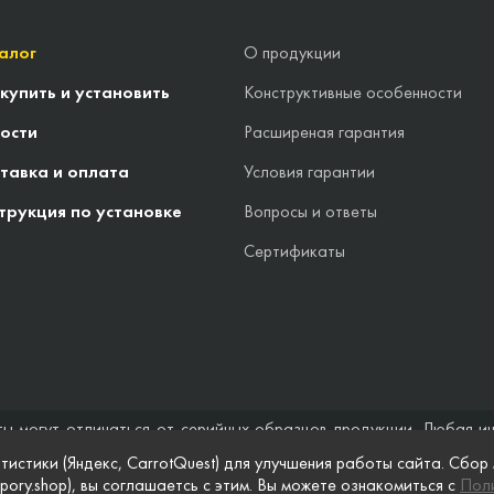
алог
О продукции
 купить и установить
Конструктивные особенности
ости
Расширеная гарантия
тавка и оплата
Условия гарантии
трукция по установке
Вопросы и ответы
Сертификаты
ты могут отличаться от серийных образцов продукции. Любая и
стоятельствах не может быть расценена как предложение заключ
тистики (Яндекс, CarrotQuest) для улучшения работы сайта. Сбор
 и полноты информации на веб-сайте, а также по поводу беспреп
pory.shop), вы соглашаетсь с этим. Вы можете ознакомиться с
Поли