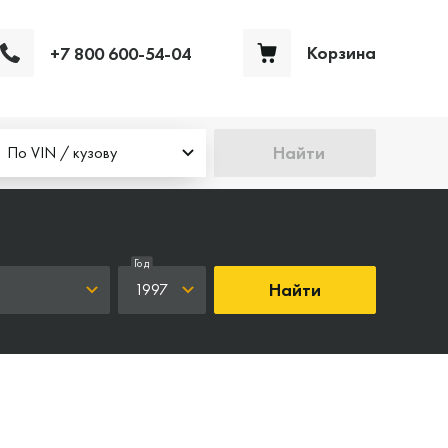
Корзина
+7 800 600-54-04
Ваша корзина пуста
Найти
По VIN / кузову
Год
Найти
1997