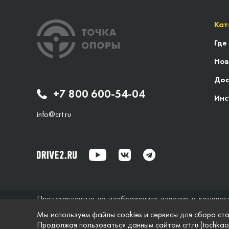
Кат
Где
Нов
Дос
+7 800 600-54-04
Инс
info@crt.ru
Представленные на изображениях изделия и комплек
исключительно справочный характер и ни при каких об
Мы используем файлы cookies и сервисы для сбора ста
не дает гарантий по поводу своевременности, точности
Продолжая пользоваться данным сайтом crt.ru (tochkao