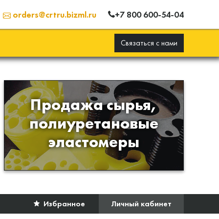
+7 800 600-54-04
orders@crtru.bizml.ru
Связаться с нами
Продажа сырья,
Продажа сырья для
полиуретановые
производства изделий из
эластомеры
полиуретана
Избранное
Личный кабинет