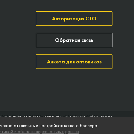
Авторизация СТО
Обратная связь
Анкета для оптовиков
нформация, содержащаяся на настоящем сайте, носит
ить договор (публичная оферта). Компания Точка опоры
 можно отключить в настройках вашего бразера.
ятственного доступа к нему в любое время. Технические
тикой в области персональных данных