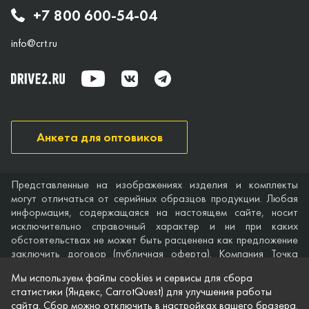
+7 800 600-54-04
info@crt.ru
Анкета для оптовиков
Представленные на изображениях изделия и комплекты
могут отличаться от серийных образцов продукции. Любая
информация, содержащаяся на настоящем сайте, носит
исключительно справочный характер и ни при каких
обстоятельствах не может быть расценена как предложение
заключить договор (публичная оферта). Компания Точка
опоры не дает гарантий по поводу своевременности,
Мы используем файлы cookies и сервисы для сбора
точности и полноты информации на веб-сайте, а также по
статистики (Яндекс, CarrotQuest) для улучшения работы
поводу беспрепятственного доступа к нему в любое время.
сайта. Сбор можно отключить в настройках вашего бразера.
Технические характеристики и комплектация изделий,