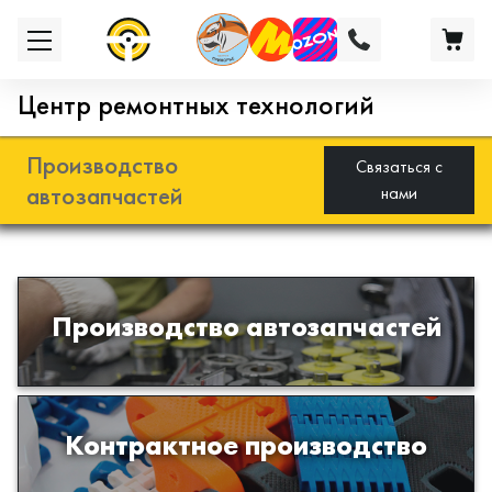
Центр ремонтных технологий
Производство
Связаться с
автозапчастей
нами
Разработка и производство деталей
Производство автозапчастей
из эластомеров для подвески
автомобиля
Производство изделий из пластиков
Контрактное производство
и полимеров по образцам либо
чертежам заказчика