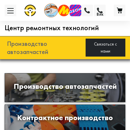
Влк
Центр ремонтных технологий
Производство
Связаться с
автозапчастей
нами
Разработка и производство деталей
Производство автозапчастей
из эластомеров для подвески
автомобиля
Производство изделий из пластиков
Контрактное производство
и полимеров по образцам либо
чертежам заказчика