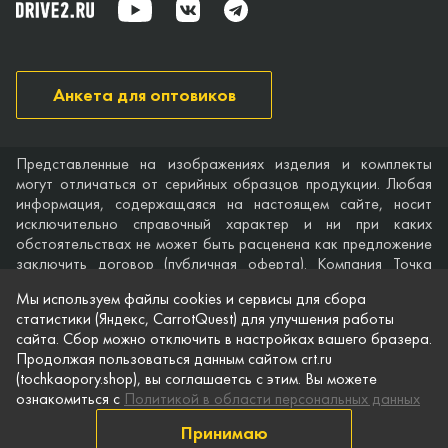
Анкета для оптовиков
Представленные на изображениях изделия и комплекты
могут отличаться от серийных образцов продукции. Любая
информация, содержащаяся на настоящем сайте, носит
исключительно справочный характер и ни при каких
обстоятельствах не может быть расценена как предложение
заключить договор (публичная оферта). Компания Точка
опоры не дает гарантий по поводу своевременности,
Мы используем файлы cookies и сервисы для сбора
точности и полноты информации на веб-сайте, а также по
статистики (Яндекс, CarrotQuest) для улучшения работы
поводу беспрепятственного доступа к нему в любое время.
сайта. Сбор можно отключить в настройках вашего бразера.
Технические характеристики и комплектация изделий,
Продолжая пользоваться данным сайтом crt.ru
указанные на сайте, приведены для примера и могут быть
(tochkaopory.shop), вы соглашаетсь с этим. Вы можете
изменены в любое время без предварительного уведомления.
ознакомиться с
Политикой в области персональных данных
© Точка опоры, 2021–2026
Принимаю
Защита персональной информации