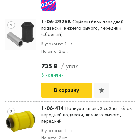
1-06-3925B
Сайлентблок передней
Да, верно
Нет, выбрать другой
2
подвески, нижнего рычага, передний
(сборный)
В упаковке: 1 шт.
На авто: 2 шт.
735 ₽
/ упак.
В наличии
В корзину
1-06-414
Полиуретановый сайлентблок
2
передней подвески, нижнего рычага,
передний
В упаковке: 1 шт.
На авто: 2 шт.