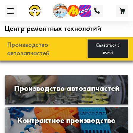
Центр ремонтных технологий
Производство
Связаться с
автозапчастей
нами
Разработка и производство деталей
Производство автозапчастей
из эластомеров для подвески
автомобиля
Производство изделий из пластиков
Контрактное производство
и полимеров по образцам либо
чертежам заказчика