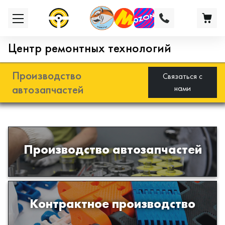
Центр ремонтных технологий
Производство
Связаться с
автозапчастей
нами
Разработка и производство деталей
Производство автозапчастей
из эластомеров для подвески
автомобиля
Производство изделий из пластиков
Контрактное производство
и полимеров по образцам либо
чертежам заказчика