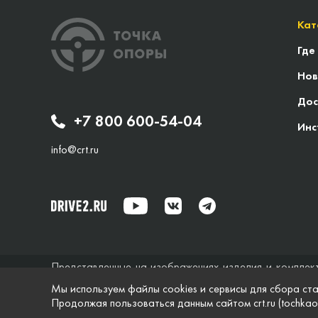
Кат
Где
Нов
Дос
+7 800 600-54-04
Инс
info@crt.ru
Представленные на изображениях изделия и комплек
исключительно справочный характер и ни при каких об
Мы используем файлы cookies и сервисы для сбора ста
не дает гарантий по поводу своевременности, точности
Продолжая пользоваться данным сайтом crt.ru (tochkao
характеристики и комплектация изделий, указанные на