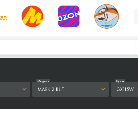
ква
, выбрать другой
Модель
Кузов
MARK 2 BLIT
GX115W