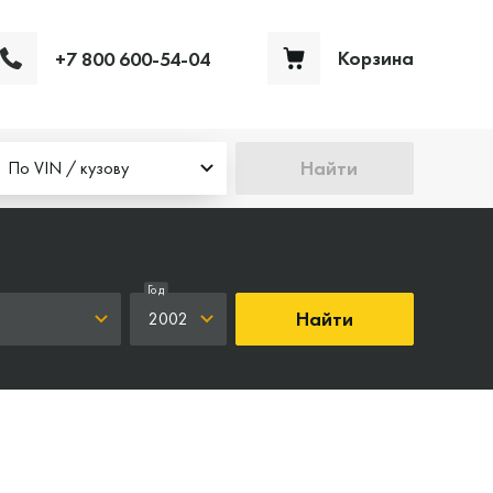
Корзина
+7 800 600-54-04
Ваша корзина пуста
Найти
По VIN / кузову
Год
Найти
2002