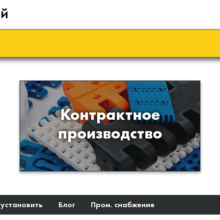
ий
Производство изделий из
Контрактное
пластиков и полимеров по
производство
образцам либо чертежам
заказчика
 установить
Блог
Пром. снабжение