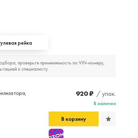
Рулевая рейка
одбора, проверьте применяемость по VIN‑номеру,
ьтацией к специалисту.
920 ₽
/ упак.
билизатора,
В наличии
В корзину