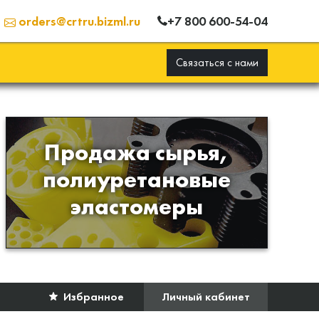
+7 800 600-54-04
orders@crtru.bizml.ru
Связаться с нами
Продажа сырья,
Продажа сырья для
полиуретановые
производства изделий из
эластомеры
полиуретана
Избранное
Личный кабинет