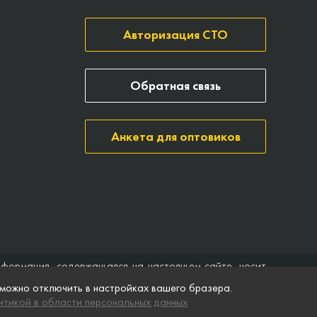
Авторизация СТО
Обратная связь
Анкета для оптовиков
нформация, содержащаяся на настоящем сайте, носит
ить договор (публичная оферта). Компания Точка опоры
 можно отключить в настройках вашего бразера.
ятственного доступа к нему в любое время. Технические
тикой в области персональных данных
ремя без предварительного уведомления.