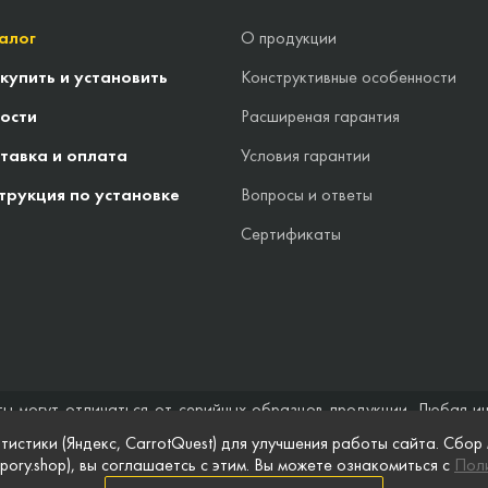
алог
О продукции
 купить и установить
Конструктивные особенности
ости
Расширеная гарантия
тавка и оплата
Условия гарантии
трукция по установке
Вопросы и ответы
Сертификаты
ты могут отличаться от серийных образцов продукции. Любая и
стоятельствах не может быть расценена как предложение заключ
тистики (Яндекс, CarrotQuest) для улучшения работы сайта. Сбор
 и полноты информации на веб-сайте, а также по поводу беспреп
pory.shop), вы соглашаетсь с этим. Вы можете ознакомиться с
Поли
 сайте, приведены для примера и могут быть изменены в любое в