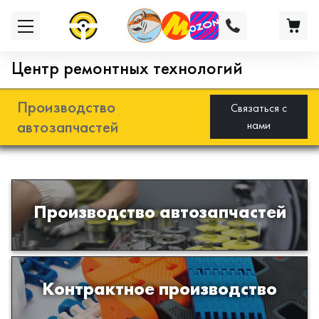
Центр ремонтных технологий
Производство
Связаться с
автозапчастей
нами
Разработка и производство деталей
Производство автозапчастей
из эластомеров для подвески
автомобиля
Производство изделий из пластиков
Контрактное производство
и полимеров по образцам либо
чертежам заказчика