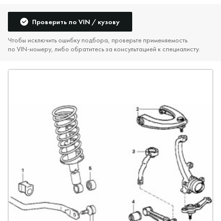
Проверить по VIN / кузову
Чтобы исключить ошибку подбора, проверьте применяемость
по VIN‑номеру, либо обратитесь за консультацией к специалисту.