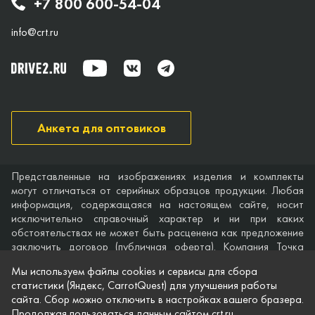
+7 800 600-54-04
info@crt.ru
Анкета для оптовиков
Представленные на изображениях изделия и комплекты
могут отличаться от серийных образцов продукции. Любая
информация, содержащаяся на настоящем сайте, носит
исключительно справочный характер и ни при каких
обстоятельствах не может быть расценена как предложение
заключить договор (публичная оферта). Компания Точка
опоры не дает гарантий по поводу своевременности,
Мы используем файлы cookies и сервисы для сбора
точности и полноты информации на веб-сайте, а также по
статистики (Яндекс, CarrotQuest) для улучшения работы
поводу беспрепятственного доступа к нему в любое время.
сайта. Сбор можно отключить в настройках вашего бразера.
Технические характеристики и комплектация изделий,
Продолжая пользоваться данным сайтом crt.ru