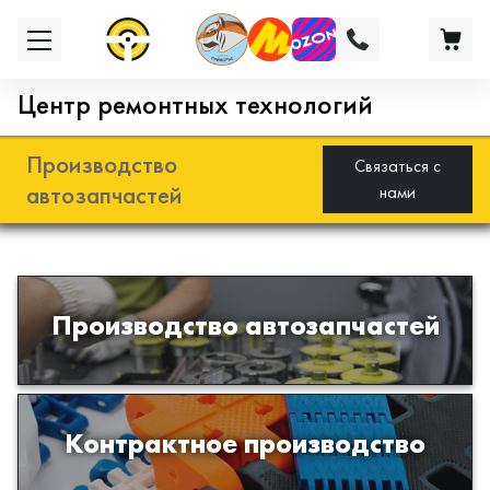
Центр ремонтных технологий
Производство
Связаться с
автозапчастей
нами
Разработка и производство деталей
Производство автозапчастей
из эластомеров для подвески
автомобиля
Производство изделий из пластиков
Контрактное производство
и полимеров по образцам либо
чертежам заказчика