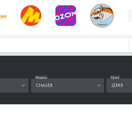
ква
, выбрать другой
Модель
Кузов
CHASER
JZX93