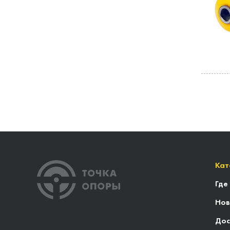
Кат
Где
Нов
Дос