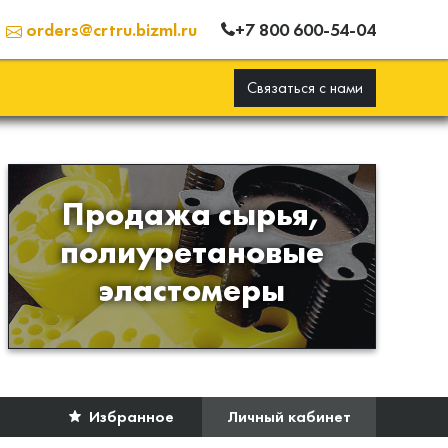
+7 800 600-54-04
orders@crtru.bizml.ru
Связаться с нами
Продажа сырья,
Продажа сырья для
полиуретановые
производства изделий из
эластомеры
полиуретана
Избранное
Личный кабинет