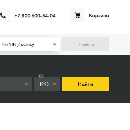
Корзина
+7 800 600-54-04
Ваша корзина пуста
Найти
По VIN / кузову
Год
Найти
1993