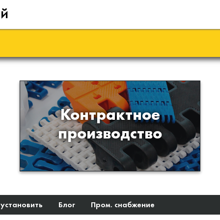
ий
Производство изделий из
Контрактное
пластиков и полимеров по
производство
образцам либо чертежам
заказчика
 установить
Блог
Пром. снабжение