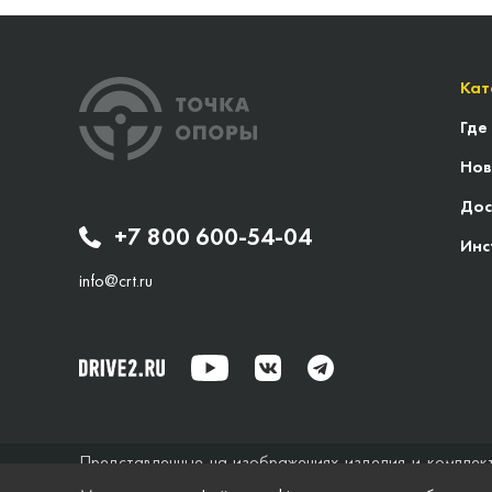
Кат
Где
Нов
Дос
+7 800 600-54-04
Инс
info@crt.ru
Представленные на изображениях изделия и комплек
исключительно справочный характер и ни при каких об