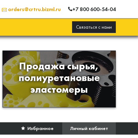
+7 800 600-54-04
orders@crtru.bizml.ru
Связаться с нами
Продажа сырья,
Продажа сырья для
полиуретановые
производства изделий из
эластомеры
полиуретана
Избранное
Личный кабинет