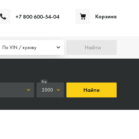
Корзина
+7 800 600-54-04
Ваша корзина пуста
Найти
По VIN / кузову
Год
Найти
2000