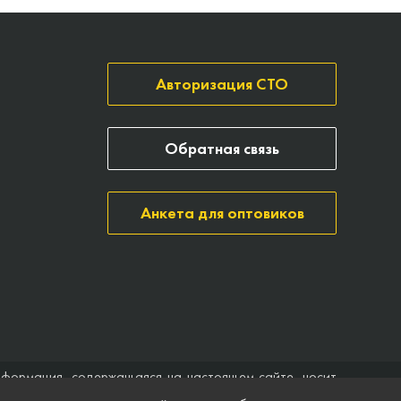
Авторизация СТО
Обратная связь
Анкета для оптовиков
нформация, содержащаяся на настоящем сайте, носит
ить договор (публичная оферта). Компания Точка опоры