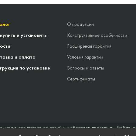
алог
О продукции
 купить и установить
Конструктивные особенности
ости
Расширеная гарантия
тавка и оплата
Условия гарантии
трукция по установке
Вопросы и ответы
Сертификаты
ты могут отличаться от серийных образцов продукции. Любая и
стоятельствах не может быть расценена как предложение заключ