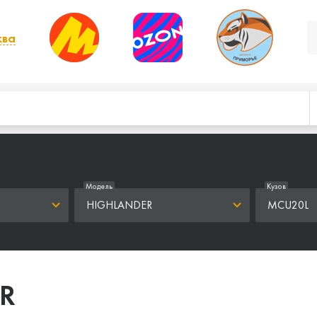
ква
, выбрать другой
Модель
Кузов
HIGHLANDER
MCU20L
R