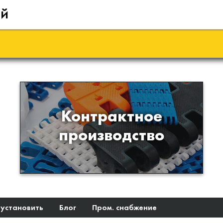
ий
Производство изделий из
Контрактное
пластиков и полимеров по
производство
образцам либо чертежам
заказчика
 установить
Блог
Пром. снабжение