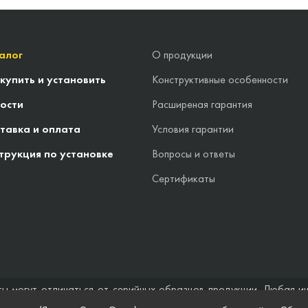
алог
О продукции
 купить и установить
Конструктивные особенности
ости
Расширеная гарантия
тавка и оплата
Условия гарантии
трукция по установке
Вопросы и ответы
Сертификаты
ты могут отличаться от серийных образцов продукции. Любая и
стоятельствах не может быть расценена как предложение заключ