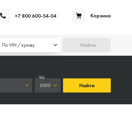
Корзина
+7 800 600-54-04
Ваша корзина пуста
Найти
По VIN / кузову
Год
Найти
2003