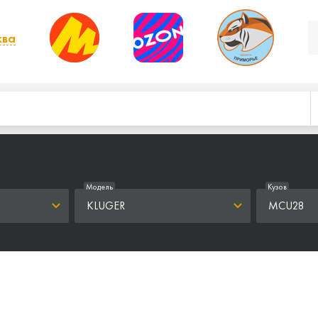
ква
, выбрать другой
Модель
Кузов
KLUGER
MCU28