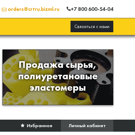
+7 800 600-54-04
orders@crtru.bizml.ru
Связаться с нами
Продажа сырья,
Продажа сырья для
полиуретановые
производства изделий из
эластомеры
полиуретана
Избранное
Личный кабинет