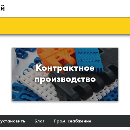
ий
Производство изделий из
Контрактное
пластиков и полимеров по
производство
образцам либо чертежам
заказчика
 установить
Блог
Пром. снабжение