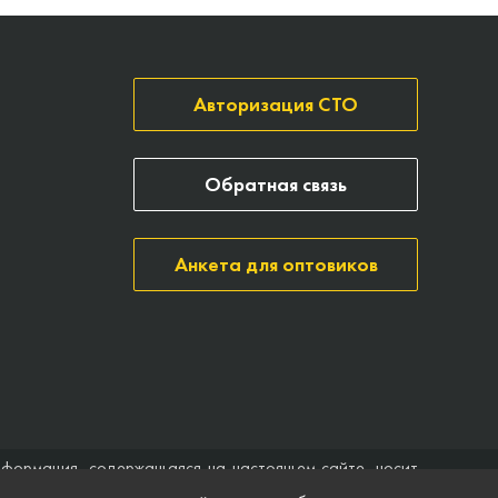
Авторизация СТО
Обратная связь
Анкета для оптовиков
нформация, содержащаяся на настоящем сайте, носит
ить договор (публичная оферта). Компания Точка опоры