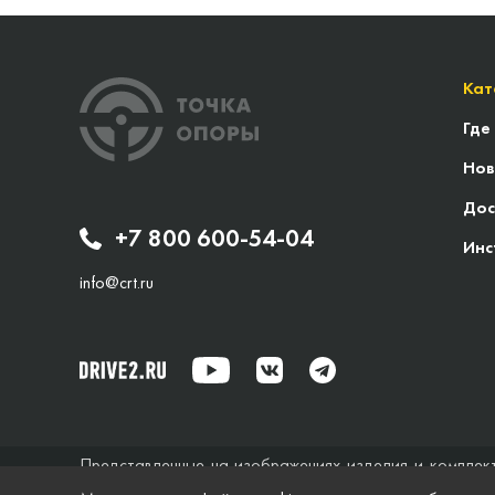
Кат
Где
Нов
Дос
+7 800 600-54-04
Инс
info@crt.ru
Представленные на изображениях изделия и комплек
исключительно справочный характер и ни при каких об