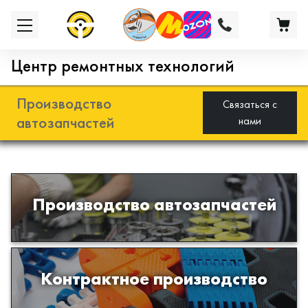
Центр ремонтных технологий
Производство
Связаться с
автозапчастей
нами
Разработка и производство деталей
Производство автозапчастей
из эластомеров для подвески
автомобиля
Производство изделий из пластиков
Контрактное производство
и полимеров по образцам либо
чертежам заказчика