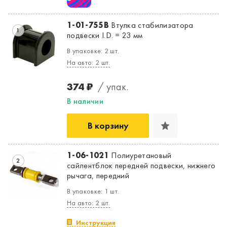
1-01-755B
Втулка стабилизатора
Да, верно
Нет, выбрать другой
1
подвески I.D. = 23 мм
В упаковке: 2 шт.
На авто: 2 шт.
374 ₽
/ упак.
В наличии
В корзину
1-06-1021
Полиуретановый
2
сайлентблок передней подвески, нижнего
рычага, передний
В упаковке: 1 шт.
На авто: 2 шт.
Инструкция