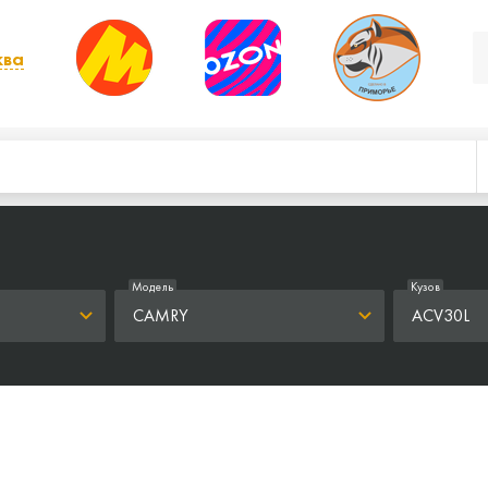
ква
, выбрать другой
Модель
Кузов
CAMRY
ACV30L