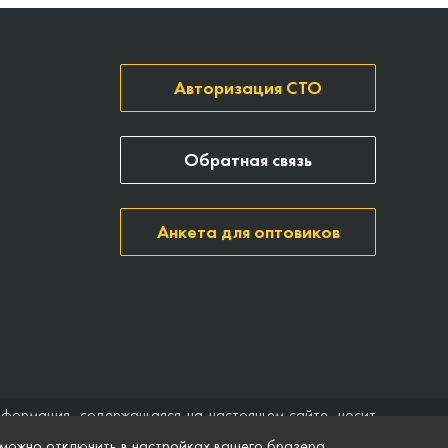
Авторизация СТО
Обратная связь
Анкета для оптовиков
нформация, содержащаяся на настоящем сайте, носит
ить договор (публичная оферта). Компания Точка опоры
 можно отключить в настройках вашего бразера.