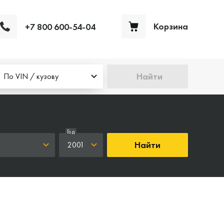
Корзина
+7 800 600-54-04
Ваша корзина пуста
Найти
По VIN / кузову
Год
Найти
2001