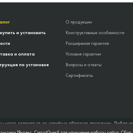
алог
О продукции
 купить и установить
Конструктивные особенности
ости
Расширеная гарантия
тавка и оплата
Условия гарантии
трукция по установке
Вопросы и ответы
Сертификаты
ты могут отличаться от серийных образцов продукции. Любая и
стоятельствах не может быть расценена как предложение заключ
тистики (Яндекс, CarrotQuest) для улучшения работы сайта. Сбор