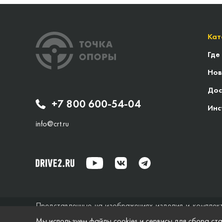
Кат
Где
Нов
Дос
+7 800 600-54-04
Инс
info@crt.ru
Представленные на изображениях изделия и комплек
исключительно справочный характер и ни при каких об
Мы используем файлы cookies и сервисы для сбора ста