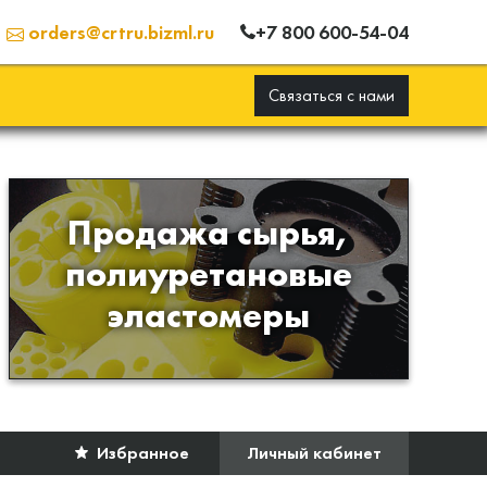
+7 800 600-54-04
orders@crtru.bizml.ru
Связаться с нами
Продажа сырья,
Продажа сырья для
полиуретановые
производства изделий из
эластомеры
полиуретана
Избранное
Личный кабинет