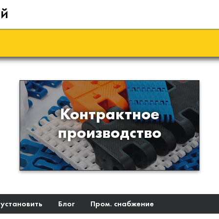
ий
Производство изделий из
Контрактное
пластиков и полимеров по
производство
образцам либо чертежам
заказчика
 установить
Блог
Пром. снабжение