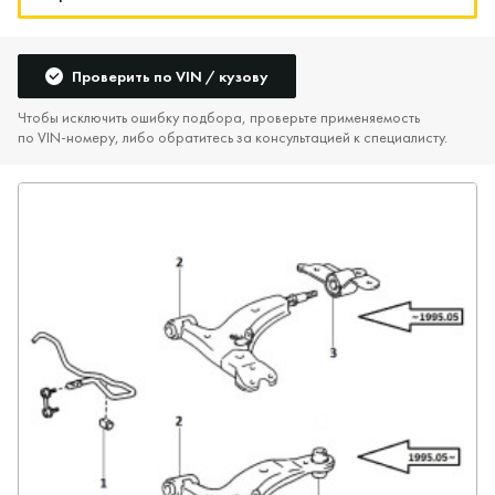
Проверить по VIN / кузову
Чтобы исключить ошибку подбора, проверьте применяемость
по VIN‑номеру, либо обратитесь за консультацией к специалисту.