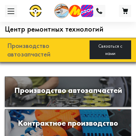
Центр ремонтных технологий
Производство
Связаться с
автозапчастей
нами
Разработка и производство деталей
Производство автозапчастей
из эластомеров для подвески
автомобиля
Производство изделий из пластиков
Контрактное производство
и полимеров по образцам либо
чертежам заказчика