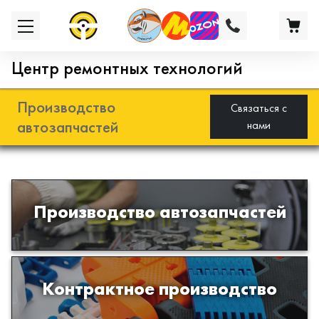
Центр ремонтных технологий
Производство
Связаться с
автозапчастей
нами
Разработка и производство деталей
Производство автозапчастей
из эластомеров для подвески
автомобиля
Производство изделий из пластиков
Контрактное производство
и полимеров по образцам либо
чертежам заказчика