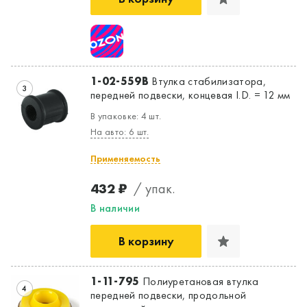
Да, верно
Нет, выбрать другой
1-02-559B
Втулка стабилизатора,
3
передней подвески, концевая I.D. = 12 мм
В упаковке: 4 шт.
На авто: 6 шт.
Применяемость
432 ₽
/ упак.
В наличии
В корзину
1-11-795
Полиуретановая втулка
4
передней подвески, продольной