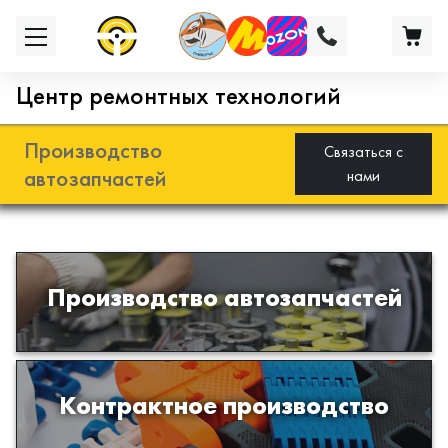
Центр ремонтных технологий
Производство
Связаться с
автозапчастей
нами
Разработка и производство деталей
Производство автозапчастей
из эластомеров для подвески
автомобиля
Производство изделий из пластиков
Контрактное производство
и полимеров по образцам либо
чертежам заказчика