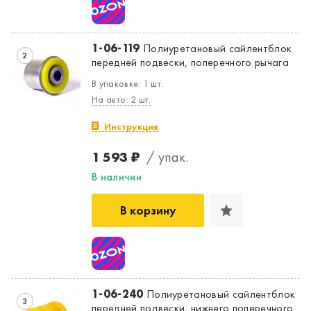
1-06-119
Полиуретановый сайлентблок
2
передней подвески, поперечного рычага
В упаковке: 1 шт.
На авто: 2 шт.
Инструкция
1 593 ₽
/ упак.
В наличии
В корзину
1-06-240
Полиуретановый сайлентблок
Да, верно
Нет, выбрать другой
3
передней подвески, нижнего поперечного