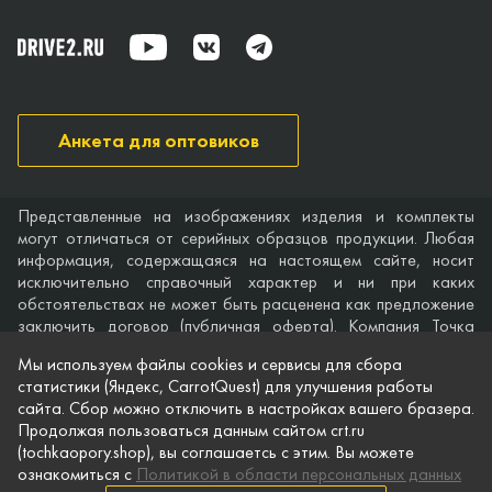
Анкета для оптовиков
Представленные на изображениях изделия и комплекты
могут отличаться от серийных образцов продукции. Любая
информация, содержащаяся на настоящем сайте, носит
исключительно справочный характер и ни при каких
обстоятельствах не может быть расценена как предложение
заключить договор (публичная оферта). Компания Точка
опоры не дает гарантий по поводу своевременности,
Мы используем файлы cookies и сервисы для сбора
точности и полноты информации на веб-сайте, а также по
статистики (Яндекс, CarrotQuest) для улучшения работы
поводу беспрепятственного доступа к нему в любое время.
сайта. Сбор можно отключить в настройках вашего бразера.
Технические характеристики и комплектация изделий,
Продолжая пользоваться данным сайтом crt.ru
указанные на сайте, приведены для примера и могут быть
(tochkaopory.shop), вы соглашаетсь с этим. Вы можете
изменены в любое время без предварительного уведомления.
ознакомиться с
Политикой в области персональных данных