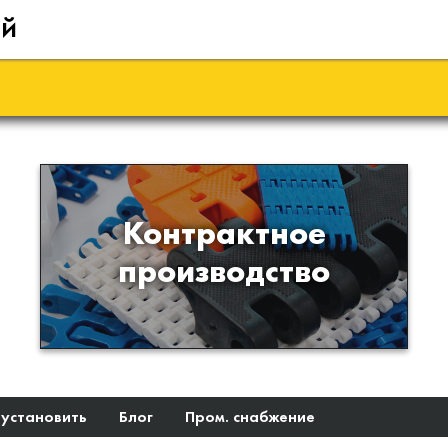
ий
Производство изделий из
Контрактное
пластиков и полимеров по
производство
образцам либо чертежам
заказчика
 установить
Блог
Пром. снабжение