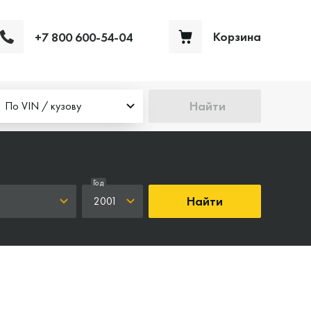
Корзина
+7 800 600-54-04
Ваша корзина пуста
Найти
По VIN / кузову
Год
Найти
2001