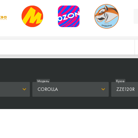
ква
, выбрать другой
Модель
Кузов
COROLLA
ZZE120R