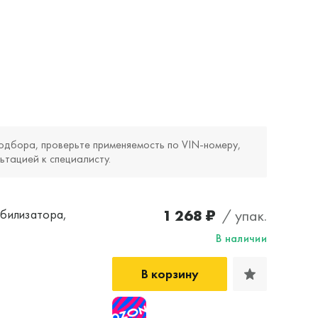
одбора, проверьте применяемость по VIN‑номеру,
ьтацией к специалисту.
1 268 ₽
/ упак.
абилизатора,
В наличии
В корзину