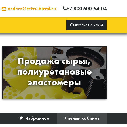
+7 800 600-54-04
orders@crtru.bizml.ru
Связаться с нами
Продажа сырья,
Продажа сырья для
полиуретановые
производства изделий из
эластомеры
полиуретана
Избранное
Личный кабинет