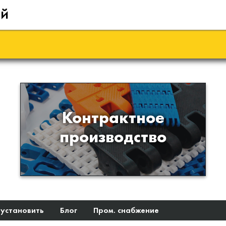
ий
Производство изделий из
Контрактное
пластиков и полимеров по
производство
образцам либо чертежам
заказчика
 установить
Блог
Пром. снабжение