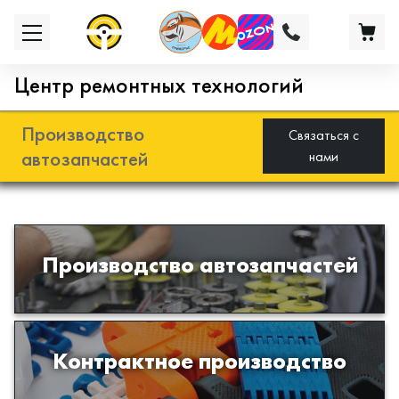
Центр ремонтных технологий
Производство
Связаться с
автозапчастей
нами
Разработка и производство деталей
Производство автозапчастей
из эластомеров для подвески
автомобиля
Производство изделий из пластиков
Контрактное производство
и полимеров по образцам либо
чертежам заказчика