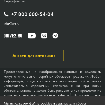
Сертификаты
+7 800 600-54-04
info@crt.ru
Анкета для оптовиков
Представленные на изображениях изделия и комплекты
могут отличаться от серийных образцов продукции. Любая
информация, содержащаяся на настоящем сайте, носит
исключительно справочный характер и ни при каких
обстоятельствах не может быть расценена как предложение
заключить договор (публичная оферта). Компания Точка
опоры не дает гарантий по поводу своевременности,
Мы используем файлы cookies и сервисы для сбора
точности и полноты информации на веб-сайте, а также по