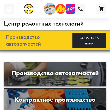
Центр ремонтных технологий
Производство
Связаться с
автозапчастей
нами
Разработка и производство деталей
Производство автозапчастей
из эластомеров для подвески
автомобиля
Производство изделий из пластиков
Контрактное производство
и полимеров по образцам либо
чертежам заказчика