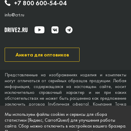
+7 800 600-54-04
info@crt.ru
Анкета для оптовиков
Представленные на изображениях изделия и комплекты
могут отличаться от серийных образцов продукции. Любая
информация, содержащаяся на настоящем сайте, носит
исключительно справочный характер и ни при каких
обстоятельствах не может быть расценена как предложение
заключить договор (публичная оферта). Компания Точка
опоры не дает гарантий по поводу своевременности,
Мы используем файлы cookies и сервисы для сбора
точности и полноты информации на веб-сайте, а также по
статистики (Яндекс, CarrotQuest) для улучшения работы
поводу беспрепятственного доступа к нему в любое время.
сайта. Сбор можно отключить в настройках вашего бразера.
Технические характеристики и комплектация изделий,