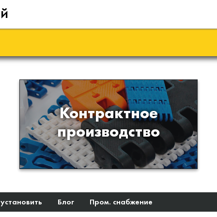
ий
Производство изделий из
Контрактное
пластиков и полимеров по
производство
образцам либо чертежам
заказчика
 установить
Блог
Пром. снабжение