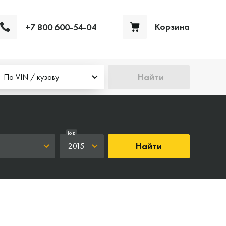
Корзина
+7 800 600-54-04
Ваша корзина пуста
Найти
По VIN / кузову
Год
Найти
2015