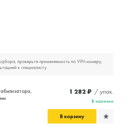
одбора, проверьте применяемость по VIN‑номеру,
ьтацией к специалисту.
1 282 ₽
/ упак.
табилизатора,
 мм
В наличии
В корзину