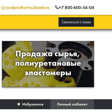
+7 800 600-54-04
orders@crtru.bizml.ru
Связаться с нами
Продажа сырья,
Продажа сырья для
полиуретановые
производства изделий из
эластомеры
полиуретана
Избранное
Личный кабинет