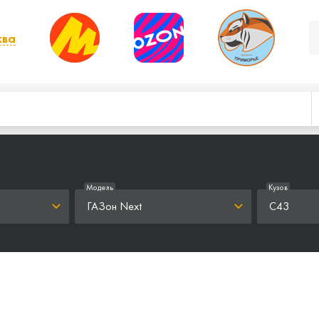
ква
, выбрать другой
Модель
Кузов
ГАЗон Next
C43