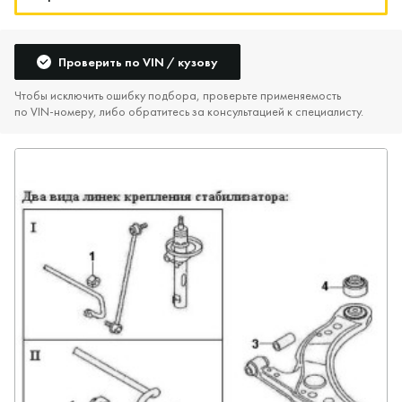
Проверить по VIN / кузову
Чтобы исключить ошибку подбора, проверьте применяемость
по VIN‑номеру, либо обратитесь за консультацией к специалисту.