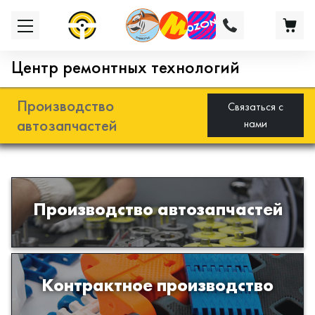
Центр ремонтных технологий
Производство
Связаться с
автозапчастей
нами
Разработка и производство деталей
Производство автозапчастей
из эластомеров для подвески
автомобиля
Производство изделий из пластиков
Контрактное производство
и полимеров по образцам либо
чертежам заказчика