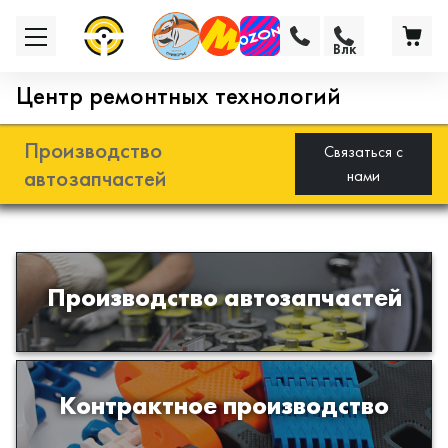
Влк
Центр ремонтных технологий
Производство
Связаться с
автозапчастей
нами
Разработка и производство деталей
Производство автозапчастей
из эластомеров для подвески
автомобиля
Производство изделий из пластиков
Контрактное производство
и полимеров по образцам либо
чертежам заказчика