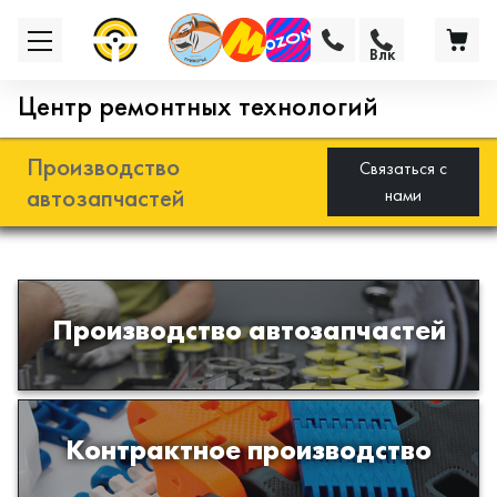
Влк
Центр ремонтных технологий
Производство
Связаться с
автозапчастей
нами
Разработка и производство деталей
Производство автозапчастей
из эластомеров для подвески
автомобиля
Производство изделий из пластиков
Контрактное производство
и полимеров по образцам либо
чертежам заказчика