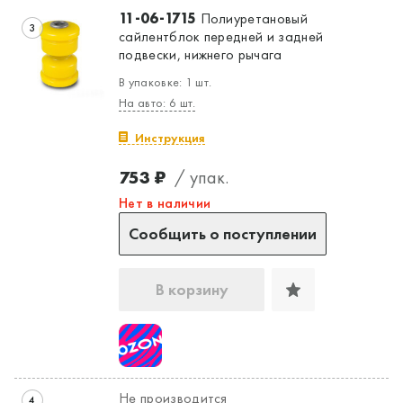
11-06-1715
Полиуретановый
3
сайлентблок передней и задней
подвески, нижнего рычага
В упаковке: 1 шт.
На авто: 6 шт.
Да, верно
Нет, выбрать другой
Инструкция
753 ₽
/ упак.
Нет в наличии
Сообщить о поступлении
В корзину
Не производится
4