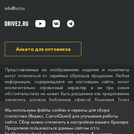
info@crt.ru
Анкета для оптовиков
Представленные на изображениях изделия и комплекты
могут отличаться от серийных образцов продукции. Любая
информация, содержащаяся на настоящем сайте, носит
исключительно справочный характер и ни при каких
обстоятельствах не может быть расценена как предложение
заключить договор (публичная оферта). Компания Точка
опоры не дает гарантий по поводу своевременности,
Мы используем файлы cookies и сервисы для сбора
точности и полноты информации на веб-сайте, а также по
статистики (Яндекс, CarrotQuest) для улучшения работы
поводу беспрепятственного доступа к нему в любое время.
сайта. Сбор можно отключить в настройках вашего бразера.
Технические характеристики и комплектация изделий,
Продолжая пользоваться данным сайтом crt.ru
указанные на сайте, приведены для примера и могут быть
(tochkaopory.shop), вы соглашаетсь с этим. Вы можете