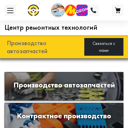
Центр ремонтных технологий
Производство
Связаться с
автозапчастей
нами
Разработка и производство деталей
Производство автозапчастей
из эластомеров для подвески
автомобиля
Производство изделий из пластиков
Контрактное производство
и полимеров по образцам либо
чертежам заказчика