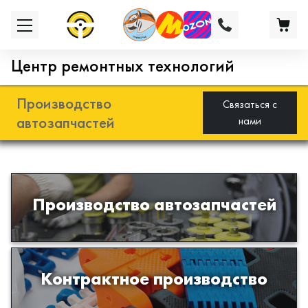
Центр ремонтных технологий
Производство
Связаться с
автозапчастей
нами
Разработка и производство деталей
Производство автозапчастей
из эластомеров для подвески
автомобиля
Производство изделий из пластиков
Контрактное производство
и полимеров по образцам либо
чертежам заказчика