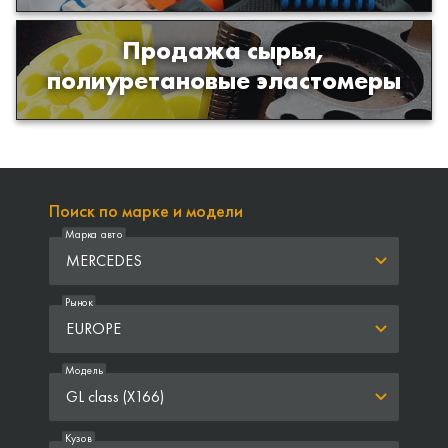
Продажа сырья,
Продажа сырья для производства
полиуретановые эластомеры
изделий из полиуретана
Поиск по марке и модели
Марка авто
MERCEDES
Рынок
EUROPE
Модель
GL class (X166)
Кузов