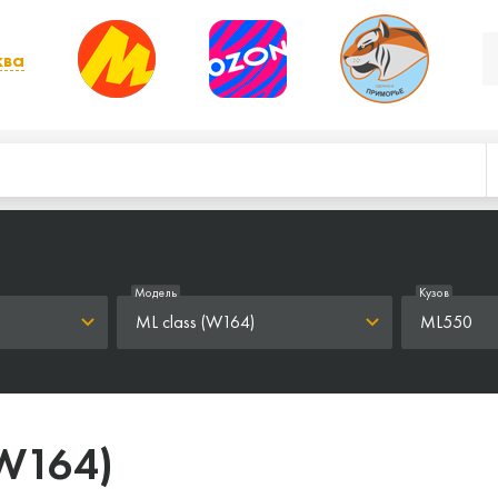
ква
, выбрать другой
Модель
Кузов
ML class (W164)
ML550
(W164)