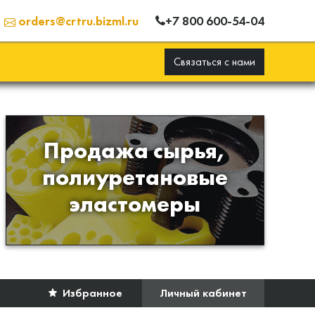
+7 800 600-54-04
orders@crtru.bizml.ru
Связаться с нами
Продажа сырья,
Продажа сырья для
полиуретановые
производства изделий из
эластомеры
полиуретана
Избранное
Личный кабинет