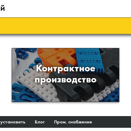
ий
Производство изделий из
Контрактное
пластиков и полимеров по
производство
образцам либо чертежам
заказчика
 установить
Блог
Пром. снабжение