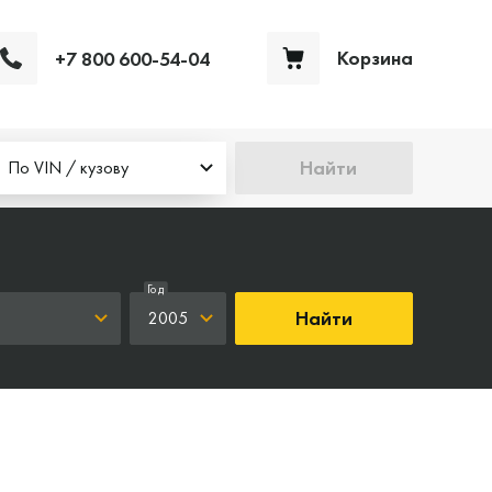
Корзина
+7 800 600-54-04
Ваша корзина пуста
Найти
По VIN / кузову
Год
Найти
2005