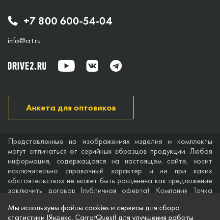
+7 800 600-54-04
info@crt.ru
Анкета для оптовиков
Представленные на изображениях изделия и комплекты
могут отличаться от серийных образцов продукции. Любая
информация, содержащаяся на настоящем сайте, носит
исключительно справочный характер и ни при каких
обстоятельствах не может быть расценена как предложение
заключить договор (публичная оферта). Компания Точка
опоры не дает гарантий по поводу своевременности,
Мы используем файлы cookies и сервисы для сбора
точности и полноты информации на веб-сайте, а также по
статистики (Яндекс, CarrotQuest) для улучшения работы
поводу беспрепятственного доступа к нему в любое время.