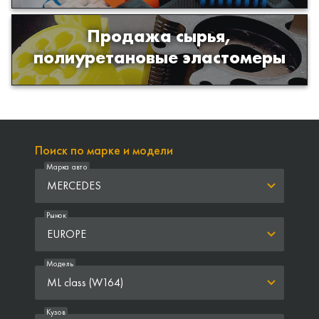
Продажа сырья,
Продажа сырья для производства
полиуретановые эластомеры
изделий из полиуретана
Поиск по марке и модели
Марка авто
MERCEDES
Рынок
EUROPE
Модель
ML class (W164)
Кузов