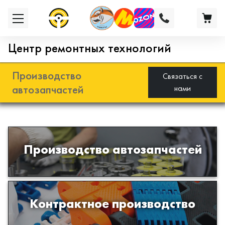
Центр ремонтных технологий
Производство
Связаться с
автозапчастей
нами
Разработка и производство деталей
Производство автозапчастей
из эластомеров для подвески
автомобиля
Производство изделий из пластиков
Контрактное производство
и полимеров по образцам либо
чертежам заказчика